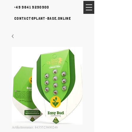
+49 9641 9290900
contact@plant-base.online
Artikelnummer: 8435523600246