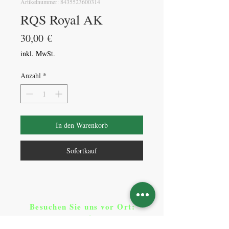
Artikelnummer: 8435523600314
RQS Royal AK
Preis
30,00 €
inkl. MwSt.
Anzahl
*
In den Warenkorb
Sofortkauf
Besuchen Sie uns vor Ort​
:
Klicken Sie auf Standorte