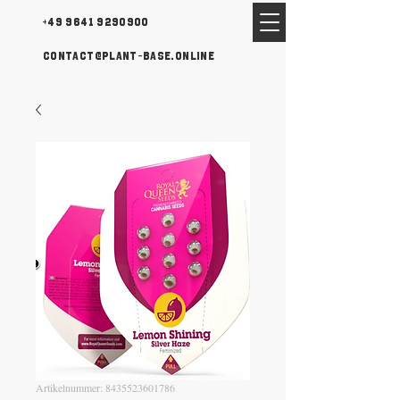
+49 9641 9290900
contact@plant-base.online
Artikelnummer: 8435523601786