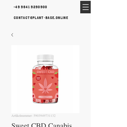
+49 9641 9290900
contact@plant-base.online
Artikelnummer: 5903949731132
Sweet CBD Canabis