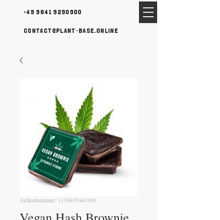
+49 9641 9290900
contact@plant-base.online
Artikelnummer: 1139497441160
Vegan Hash Brownie