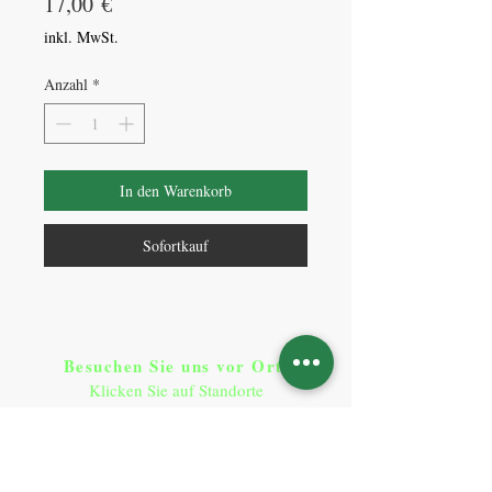
Preis
17,00 €
inkl. MwSt.
Anzahl
*
In den Warenkorb
Sofortkauf
Besuchen Sie uns vor Ort​
:
Klicken Sie auf Standorte
Standorte
So erreichen Sie uns
:
T:
+49 9641 9290900