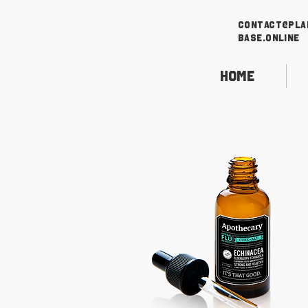
contact@pla
base.online
Home