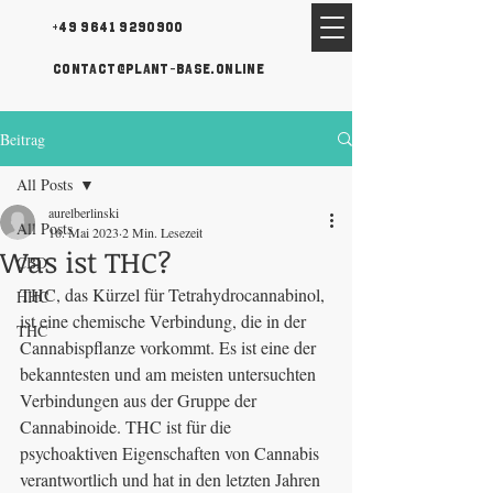
+49 9641 9290900
contact@plant-base.online
Beitrag
All Posts
aurelberlinski
All Posts
16. Mai 2023
2 Min. Lesezeit
Was ist THC?
CBD
THC, das Kürzel für Tetrahydrocannabinol, 
HHC
ist eine chemische Verbindung, die in der 
THC
Cannabispflanze vorkommt. Es ist eine der 
bekanntesten und am meisten untersuchten 
Verbindungen aus der Gruppe der 
Cannabinoide. THC ist für die 
psychoaktiven Eigenschaften von Cannabis 
verantwortlich und hat in den letzten Jahren 