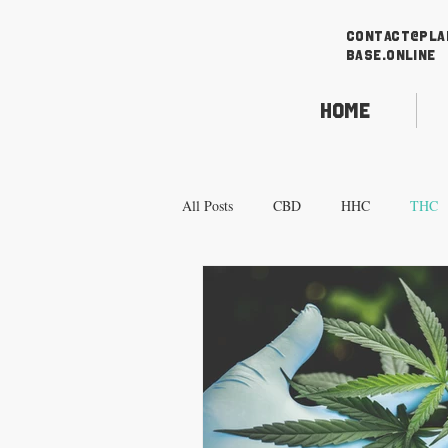
contact@pla
base.online
Home
All Posts
CBD
HHC
THC